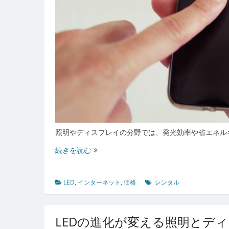
照明やディスプレイの分野では、発光効率や省エネル
レ
続きを読む
ン
タ
ル
LED
,
インターネット
,
価格
レンタル
活
用
が
LEDの進化が変える照明とデ
変