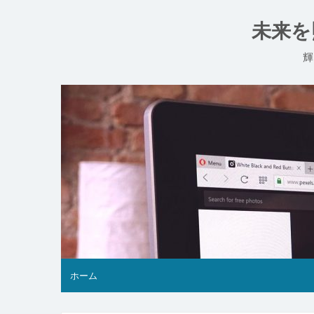
コ
ン
未来を
テ
ン
輝
ツ
へ
ス
キ
ッ
プ
ホーム