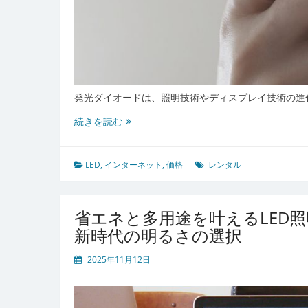
運
用
コ
ス
ト
最
適
発光ダイオードは、照明技術やディスプレイ技術の進
化
LED
続きを読む
の
進
化
LED
,
インターネット
,
価格
レンタル
が
変
え
省エネと多用途を叶えるLED
る
新時代の明るさの選択
照
明
2025年11月12日
と
デ
ィ