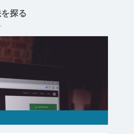
法を探る
。