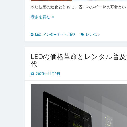
照明技術の進化とともに、省エネルギーや長寿命とい
省
続きを読む
エ
ネ
と
LED
,
インターネット
,
価格
レンタル
多
用
途
LEDの価格革命とレンタル普
を
代
叶
え
2025年11月9日
る
LED
照
明
レ
ン
タ
ル
活