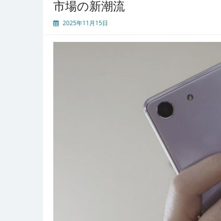
市場の新潮流
え
る
2025年11月15日
LED
照
明
と
デ
ィ
ス
プ
レ
イ
の
新
し
い
導
入
戦
略
と