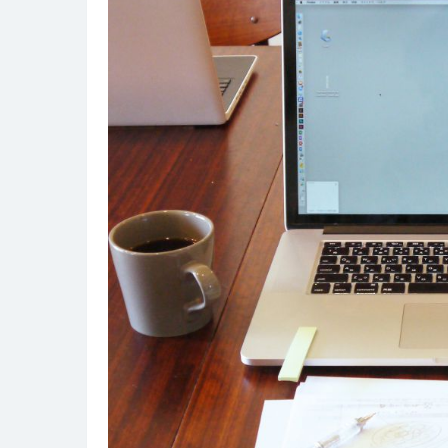
ス
プ
レ
イ
活
用
法
と
レ
ン
タ
ル
市
場
の
新
潮
流