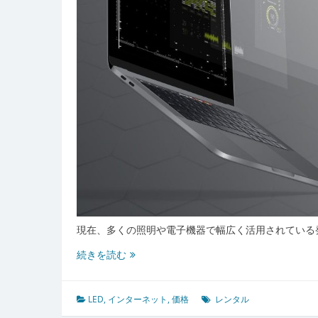
用
が
生
み
出
す
新
時
代
の
明
る
さ
の
選
現在、多くの照明や電子機器で幅広く活用されている
択
LED
続きを読む
の
価
格
LED
,
インターネット
,
価格
レンタル
革