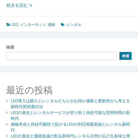
LED
続きを読む
の
進
化
LED
,
インターネット
,
価格
レンタル
が
変
え
検索
る
検索
照
明
と
デ
ィ
最近の投稿
ス
プ
LED導入は購入とレンタルどちらがお得か価格と柔軟性から考える
レ
新時代照明選択法
イ
LEDの進化とレンタルサービスが切り拓く持続可能な照明利用の新
活
時代
用
価格革命と持続可能性で拡がるLEDの利活用最前線とレンタル新時
法
代
と
LEDの進化と価格低減が創る新時代レンタル活用が広げる多様な導