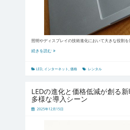
時
代
照明やディスプレイの技術進化において大きな役割を
価
続きを読む
格
革
命
LED
,
インターネット
,
価格
レンタル
と
持
続
LEDの進化と価格低減が創る
可
多様な導入シーン
能
性
2025年12月15日
で
拡
が
る