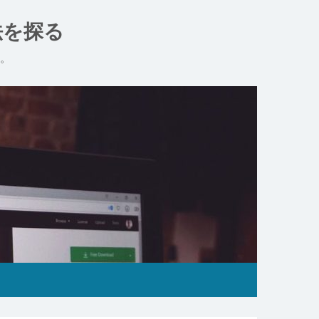
法を探る
。