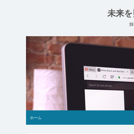
コ
ン
未来を
テ
ン
輝
ツ
へ
ス
キ
ッ
プ
ホーム