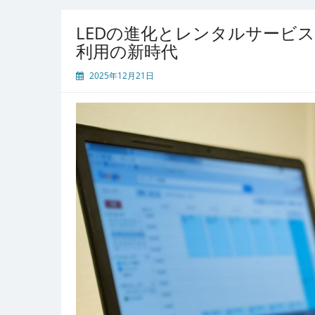
入
と
LEDの進化とレンタルサービ
レ
利用の新時代
ン
タ
2025年12月21日
ル
ど
ち
ら
が
お
得
か
価
格
と
柔
軟
性
か
ら