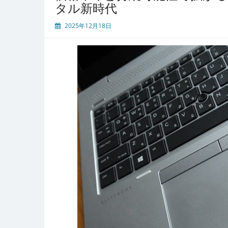
タル新時代
ル
サ
2025年12月18日
ー
ビ
ス
が
切
り
拓
く
持
続
可
能
な
照
明
利
用
の
新