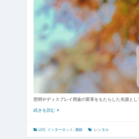
照明やディスプレイ用途の変革をもたらした光源とし
LED
続きを読む
導
入
は
LED
,
インターネット
,
価格
レンタル
購