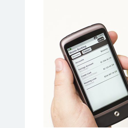
LED
の
利
活
用
最
前
線
と
レ
ン
タ
ル
新
時
代