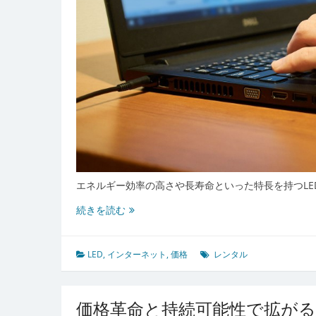
考
え
る
新
時
代
照
明
選
択
法
エネルギー効率の高さや長寿命といった特長を持つLE
LED
続きを読む
の
進
化
LED
,
インターネット
,
価格
レンタル
と
レ
ン
価格革命と持続可能性で拡がる
タ