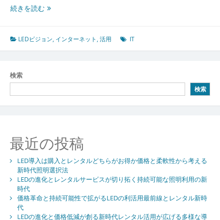
IT
続きを読む
進
化
が
LEDビジョン
,
インターネット
,
活用
IT
切
り
拓
検索
く
検索
ス
マ
ー
ト
社
最近の投稿
会
の
LED導入は購入とレンタルどちらがお得か価格と柔軟性から考える
要
新時代照明選択法
LED
LEDの進化とレンタルサービスが切り拓く持続可能な照明利用の新
ビ
時代
ジ
価格革命と持続可能性で拡がるLEDの利活用最前線とレンタル新時
ョ
代
ン
LEDの進化と価格低減が創る新時代レンタル活用が広げる多様な導