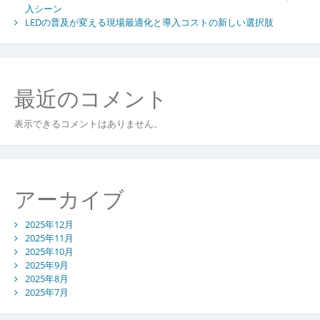
が
入シーン
生
LEDの普及が変える現場最適化と導入コストの新しい選択肢
み
出
す
新
最近のコメント
た
な
表示できるコメントはありません。
情
報
発
信
形
アーカイブ
態
2025年12月
2025年11月
2025年10月
2025年9月
2025年8月
2025年7月